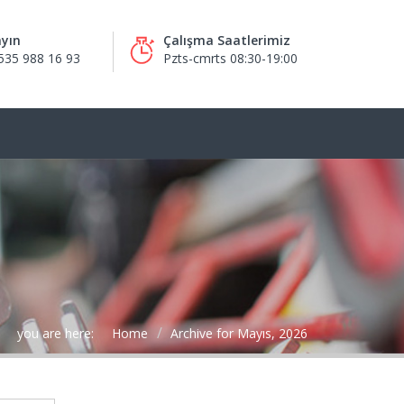
ayın
Çalışma Saatlerimiz
 535 988 16 93
Pzts-cmrts 08:30-19:00
you are here:
Home
Archive for Mayıs, 2026