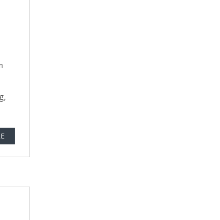
m
g,
E