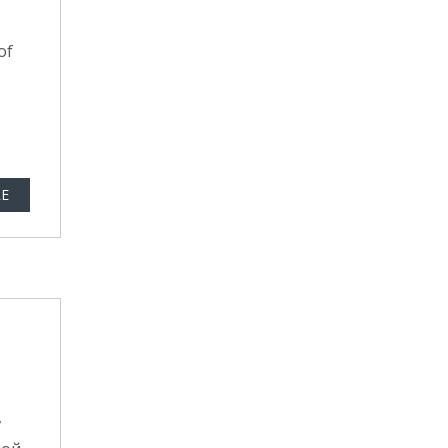
of
E
,