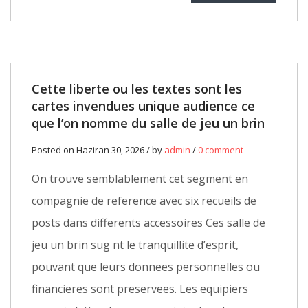
Cette liberte ou les textes sont les
cartes invendues unique audience ce
que l’on nomme du salle de jeu un brin
Posted on Haziran 30, 2026 / by
admin
/
0 comment
On trouve semblablement cet segment en
compagnie de reference avec six recueils de
posts dans differents accessoires Ces salle de
jeu un brin sug nt le tranquillite d’esprit,
pouvant que leurs donnees personnelles ou
financieres sont preservees. Les equipiers