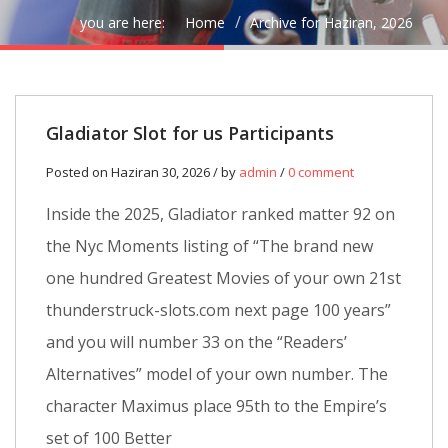
you are here:
Home
Archive for Haziran, 2026
Gladiator Slot for us Participants
Posted on Haziran 30, 2026 / by
admin
/
0 comment
Inside the 2025, Gladiator ranked matter 92 on
the Nyc Moments listing of “The brand new
one hundred Greatest Movies of your own 21st
thunderstruck-slots.com next page 100 years”
and you will number 33 on the “Readers’
Alternatives” model of your own number. The
character Maximus place 95th to the Empire’s
set of 100 Better