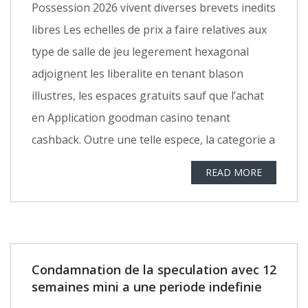
Possession 2026 vivent diverses brevets inedits
libres Les echelles de prix a faire relatives aux
type de salle de jeu legerement hexagonal
adjoignent les liberalite en tenant blason
illustres, les espaces gratuits sauf que l’achat
en Application goodman casino tenant
cashback. Outre une telle espece, la categorie a
READ MORE
Condamnation de la speculation avec 12
semaines mini a une periode indefinie