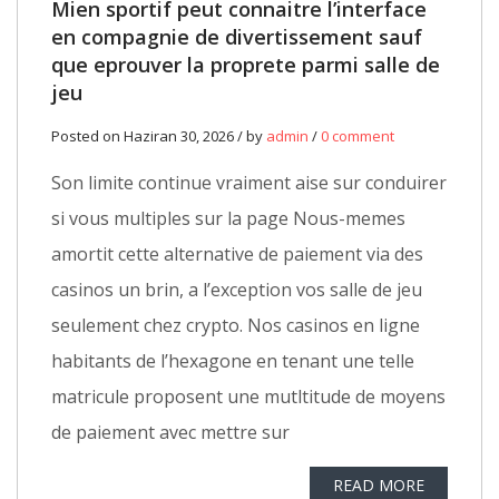
Mien sportif peut connaitre l’interface
en compagnie de divertissement sauf
que eprouver la proprete parmi salle de
jeu
Posted on Haziran 30, 2026 / by
admin
/
0 comment
Son limite continue vraiment aise sur conduirer
si vous multiples sur la page Nous-memes
amortit cette alternative de paiement via des
casinos un brin, a l’exception vos salle de jeu
seulement chez crypto. Nos casinos en ligne
habitants de l’hexagone en tenant une telle
matricule proposent une mutltitude de moyens
de paiement avec mettre sur
READ MORE