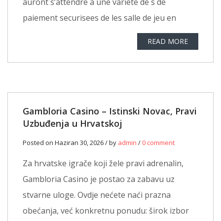
auront s’attendre a une variete de s de
paiement securisees de les salle de jeu en
READ MORE
Gambloria Casino – Istinski Novac, Pravi
Uzbuđenja u Hrvatskoj
Posted on Haziran 30, 2026 / by
admin
/
0 comment
Za hrvatske igrače koji žele pravi adrenalin,
Gambloria Casino je postao za zabavu uz
stvarne uloge. Ovdje nećete naći prazna
obećanja, već konkretnu ponudu: širok izbor