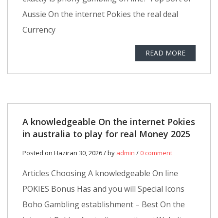
Aussie On the internet Pokies the real deal
Currency
READ MORE
A knowledgeable On the internet Pokies
in australia to play for real Money 2025
Posted on Haziran 30, 2026 / by
admin
/
0 comment
Articles Choosing A knowledgeable On line
POKIES Bonus Has and you will Special Icons
Boho Gambling establishment – Best On the