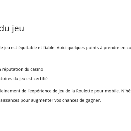
 du jeu
le jeu est équitable et fiable. Voici quelques points à prendre en co
la réputation du casino
oires du jeu est certifié
pleinement de l’expérience de jeu de la Roulette pour mobile. N’hés
nnaissances pour augmenter vos chances de gagner.