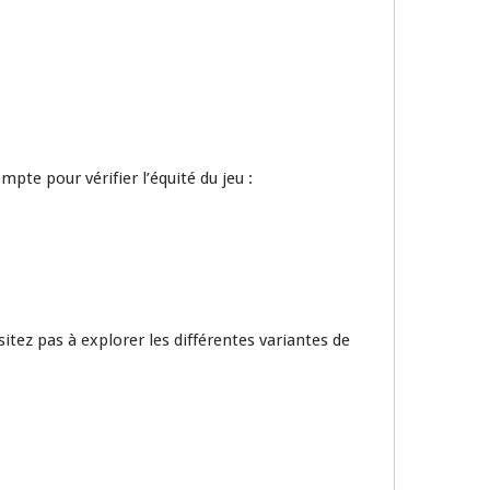
mpte pour vérifier l’équité du jeu :
itez pas à explorer les différentes variantes de