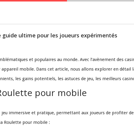
e guide ultime pour les joueurs expérimentés
 emblématiques et populaires au monde. Avec l’avènement des casin
ur appareil mobile. Dans cet article, nous allons explorer en détail
ients, les gains potentiels, les astuces de jeu, les meilleurs casin
 Roulette pour mobile
 jeu immersive et pratique, permettant aux joueurs de profiter de
la Roulette pour mobile :