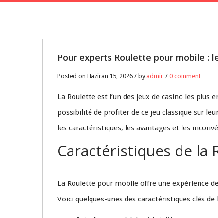
15
Pour experts Roulette pour mobile : l
HAZ
Posted on Haziran 15, 2026 / by
admin
/
0 comment
0
La Roulette est l’un des jeux de casino les plus
possibilité de profiter de ce jeu classique sur le
les caractéristiques, les
avantages et les inconvén
Caractéristiques de la
La Roulette pour mobile offre une expérience de
Voici quelques-unes des caractéristiques clés de 