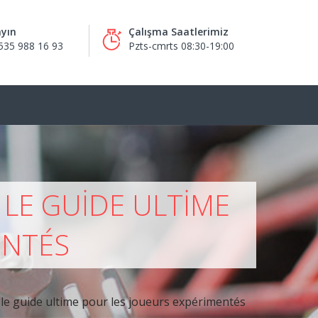
ayın
Çalışma Saatlerimiz
 535 988 16 93
Pzts-cmrts 08:30-19:00
 LE GUIDE ULTIME
ENTÉS
 le guide ultime pour les joueurs expérimentés