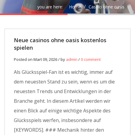
you are here:
Home
Casino ohne oasis
Neue casinos ohne oasis kostenlos
spielen
Posted on Mart 09, 2026 / by
admin
/
0 comment
Als Glücksspiel-Fan ist es wichtig, immer auf
dem neuesten Stand zu sein, wenn es um die
neuesten Trends und Entwicklungen in der
Branche geht. In diesem Artikel werden wir
einen Blick auf einige wichtige Aspekte des
Glücksspiels werfen, insbesondere auf
[KEYWORDS]. ### Mechanik hinter den