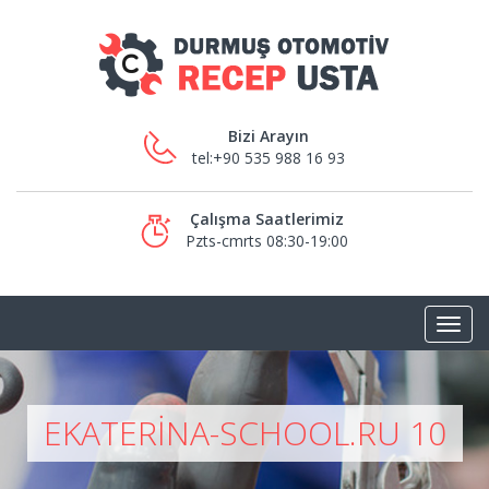
Bizi Arayın
tel:+90 535 988 16 93
Çalışma Saatlerimiz
Pzts-cmrts 08:30-19:00
EKATERINA-SCHOOL.RU 10