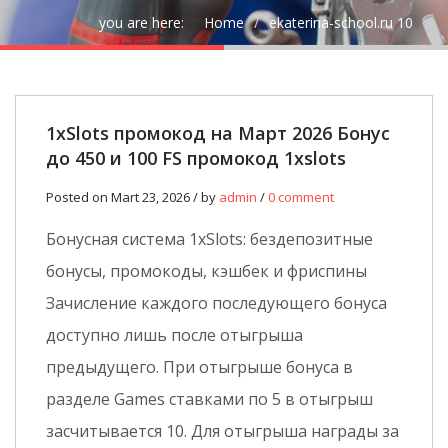
you are here:
Home
ekaterina-school.ru 10
1xSlots промокод на Март 2026 Бонус
до 450 и 100 FS промокод 1xslots
Posted on Mart 23, 2026 / by
admin
/
0 comment
Бонусная система 1xSlots: бездепозитные
бонусы, промокоды, кэшбек и фриспины
Зачисление каждого последующего бонуса
доступно лишь после отыгрыша
предыдущего. При отыгрыше бонуса в
разделе Games ставками по 5 в отыгрыш
засчитывается 10. Для отыгрыша награды за