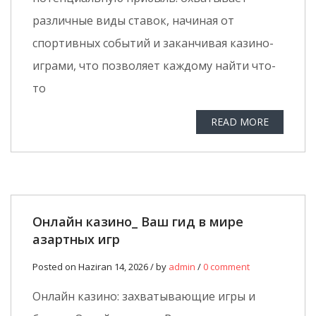
различные виды ставок, начиная от
спортивных событий и заканчивая казино-
играми, что позволяет каждому найти что-
то
READ MORE
Онлайн казино_ Ваш гид в мире
азартных игр
Posted on Haziran 14, 2026 / by
admin
/
0 comment
Онлайн казино: захватывающие игры и