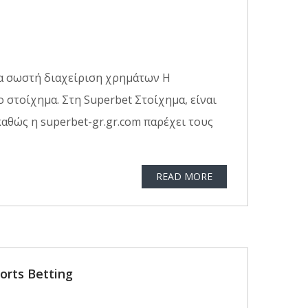
για σωστή διαχείριση χρημάτων Η
ο στοίχημα. Στη Superbet Στοίχημα, είναι
αθώς η superbet-gr.gr.com παρέχει τους
READ MORE
orts Betting