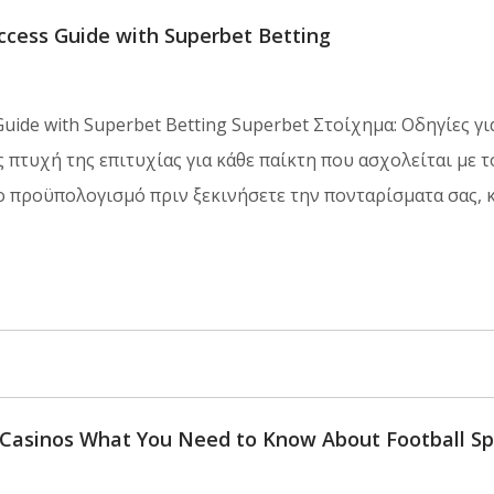
cess Guide with Superbet Betting
uide with Superbet Betting Superbet Στοίχημα: Οδηγίες 
πτυχή της επιτυχίας για κάθε παίκτη που ασχολείται με τ
 προϋπολογισμό πριν ξεκινήσετε την πονταρίσματα σας, κ
 Casinos What You Need to Know About Football Sp